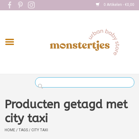
0 Artikelen - €0,00
Home
Eten
Kleding
Onderweg
Slapen
Spelen
Producten getagd met
Verzorging
city taxi
Boekjes
HOME
/
TAGS
/
CITY TAXI