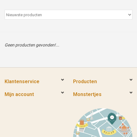
Peter/metergeschenken &
kaartjes
Cadeaubon
Geen producten gevonden!...
Naar school
Sales
Klantenservice
Producten
Merken
Mijn account
Monstertjes