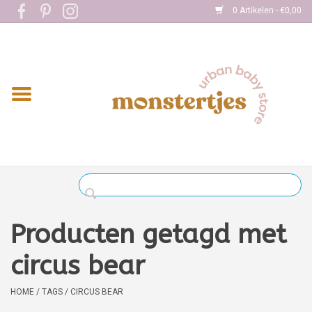
0 Artikelen - €0,00
Home
Eten
Kleding
Onderweg
Slapen
Spelen
Producten getagd met
Verzorging
circus bear
Boekjes
HOME
/
TAGS
/
CIRCUS BEAR