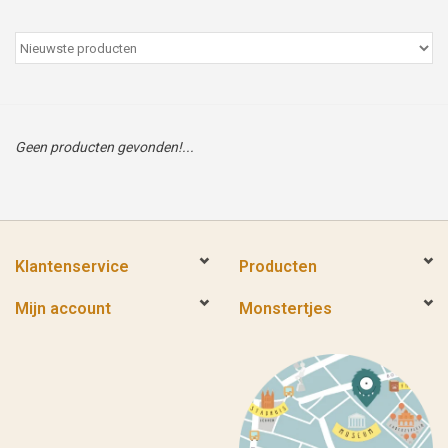
Peter/metergeschenken &
kaartjes
Cadeaubon
Geen producten gevonden!...
Naar school
Sales
Klantenservice
Producten
Merken
Mijn account
Monstertjes