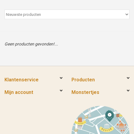
Peter/metergeschenken &
kaartjes
Cadeaubon
Geen producten gevonden!...
Naar school
Sales
Klantenservice
Producten
Merken
Mijn account
Monstertjes