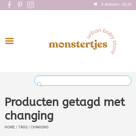
0 Artikelen - €0,00
Home
Eten
Kleding
Onderweg
Slapen
Spelen
Producten getagd met
Verzorging
changing
Boekjes
HOME
/
TAGS
/
CHANGING