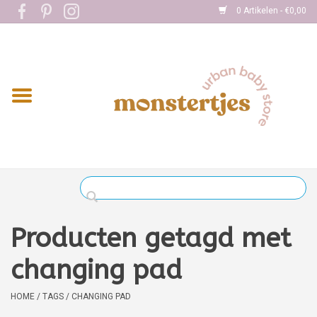
0 Artikelen - €0,00
Home
Eten
Kleding
Onderweg
Slapen
Spelen
Producten getagd met
Verzorging
changing pad
Boekjes
HOME
/
TAGS
/
CHANGING PAD