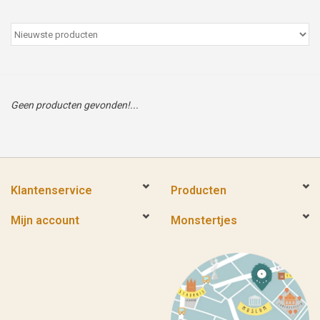
Peter/metergeschenken &
kaartjes
Cadeaubon
Geen producten gevonden!...
Naar school
Sales
Klantenservice
Producten
Merken
Mijn account
Monstertjes