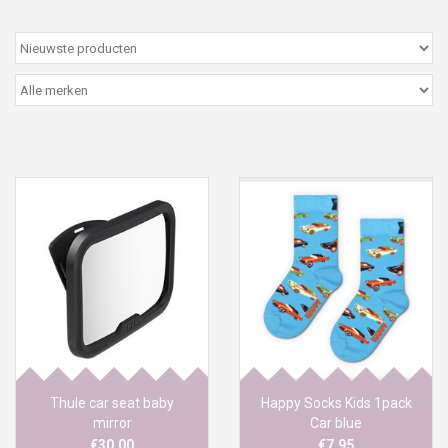
Peter/metergeschenken &
kaartjes
Cadeaubon
Naar school
Sales
Merken
Thule car seat baby
Happy Socks Kids 1pack
mirror
Car blue
€30,00
€7,95