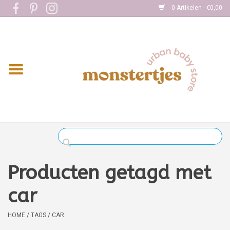
0 Artikelen - €0,00
Home
Eten
Kleding
Onderweg
Slapen
Spelen
Producten getagd met
Verzorging
car
Boekjes
HOME
/
TAGS
/
CAR