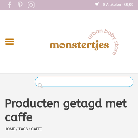
0 Artikelen - €0,00
Home
Eten
Kleding
Onderweg
Slapen
Spelen
Producten getagd met
Verzorging
caffe
Boekjes
HOME
/
TAGS
/
CAFFE