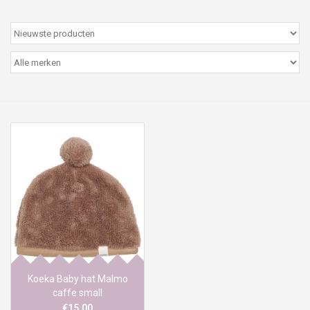
Peter/metergeschenken &
kaartjes
Cadeaubon
Naar school
Sales
Merken
Koeka Baby hat Malmo
caffe small
€15,00