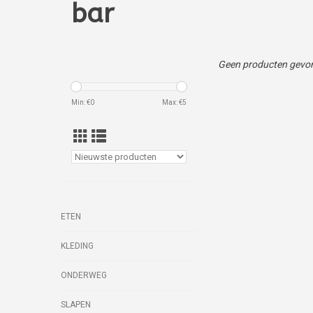
bar
Geen producten gevon
Min: €
0
Max: €
5
ETEN
KLEDING
ONDERWEG
SLAPEN