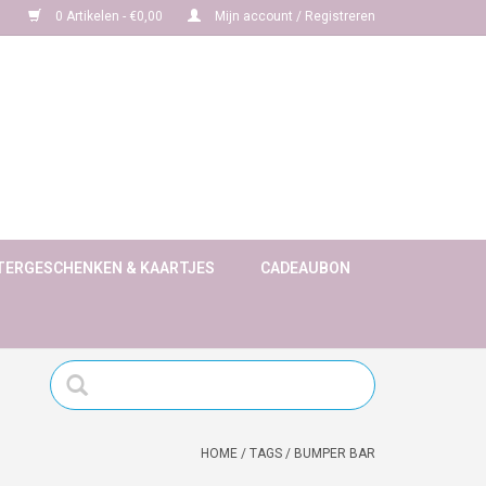
0 Artikelen - €0,00
Mijn account / Registreren
TERGESCHENKEN & KAARTJES
CADEAUBON
HOME
/
TAGS
/
BUMPER BAR