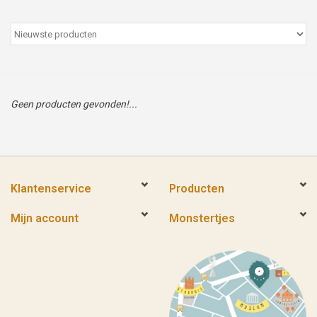
Peter/metergeschenken &
kaartjes
Cadeaubon
Geen producten gevonden!...
Naar school
Sales
Klantenservice
Producten
Merken
Mijn account
Monstertjes