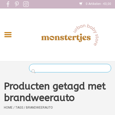
0 Artikelen - €0,00
Home
Eten
Kleding
Onderweg
Slapen
Spelen
Producten getagd met
Verzorging
brandweerauto
Boekjes
HOME
/
TAGS
/
BRANDWEERAUTO