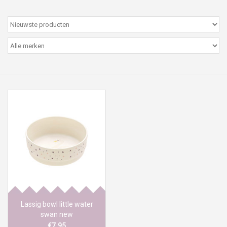
Peter/metergeschenken &
kaartjes
Cadeaubon
Naar school
Sales
Merken
Lassig bowl little water
swan new
€7,95