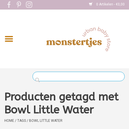
0 Artikelen - €0,00
Home
Eten
Kleding
Onderweg
Slapen
Spelen
Producten getagd met
Verzorging
Bowl Little Water
Boekjes
HOME
/
TAGS
/
BOWL LITTLE WATER