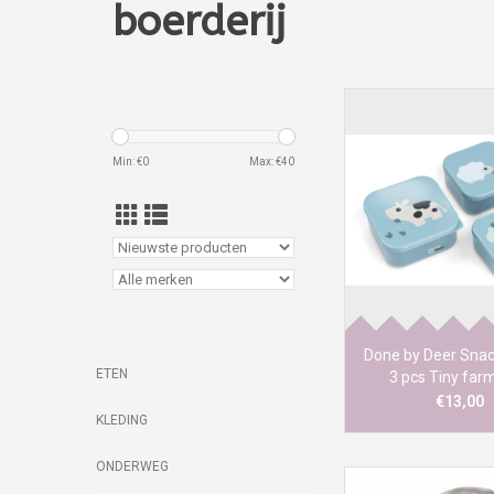
boerderij
Min: €
0
Max: €
40
Deze drie scha
snackdoosjes, elk in
formaat, zijn perfe
snacks van je kleint
klaar voor elk avo
houden.
Done by Deer Snac
ETEN
3 pcs Tiny far
€13,00
KLEDING
ONDERWEG