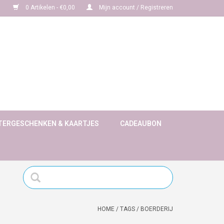
0 Artikelen - €0,00
Mijn account / Registreren
TERGESCHENKEN & KAARTJES
CADEAUBON
HOME
/
TAGS
/
BOERDERIJ