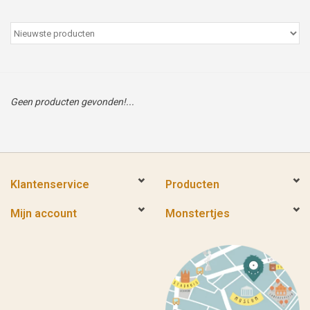
Peter/metergeschenken &
kaartjes
Cadeaubon
Geen producten gevonden!...
Naar school
Sales
Klantenservice
Producten
Merken
Mijn account
Monstertjes