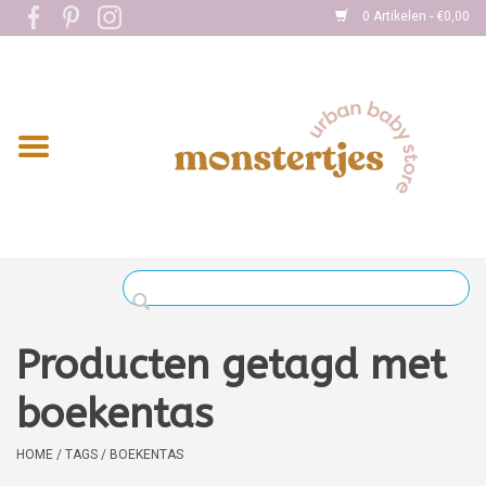
0 Artikelen - €0,00
Home
Eten
Kleding
Onderweg
Slapen
Spelen
Producten getagd met
Verzorging
boekentas
Boekjes
HOME
/
TAGS
/
BOEKENTAS