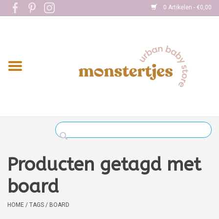
0 Artikelen - €0,00
Home
Eten
Kleding
Onderweg
Slapen
Spelen
Producten getagd met
Verzorging
board
Boekjes
HOME
/
TAGS
/
BOARD