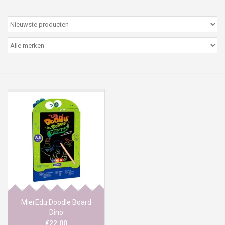
Peter/metergeschenken &
kaartjes
Cadeaubon
Naar school
Sales
Merken
MierEdu Doodle Board
Dino
€22,00