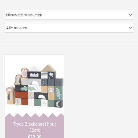
Peter/metergeschenken &
kaartjes
Cadeaubon
Naar school
Sales
Merken
Tryco Blokkenset hout
50stk
€22,99