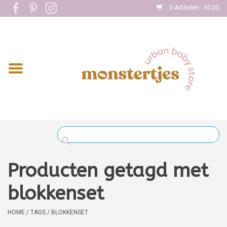
0 Artikelen - €0,00
Home
Eten
Kleding
Onderweg
Slapen
Spelen
Producten getagd met
Verzorging
blokkenset
Boekjes
HOME
/
TAGS
/
BLOKKENSET