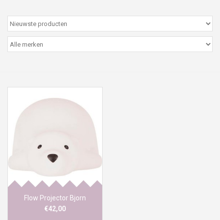
Peter/metergeschenken &
kaartjes
Cadeaubon
Naar school
Sales
Merken
Flow Projector Bjorn
€42,00