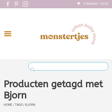
0 Artikelen - €0,00
Home
Eten
Kleding
Onderweg
Slapen
Spelen
Producten getagd met
Verzorging
Bjorn
Boekjes
HOME
/
TAGS
/
BJORN