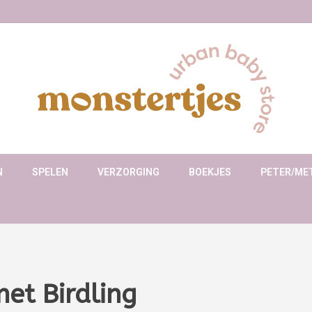
N
SPELEN
VERZORGING
BOEKJES
PETER/ME
et Birdling