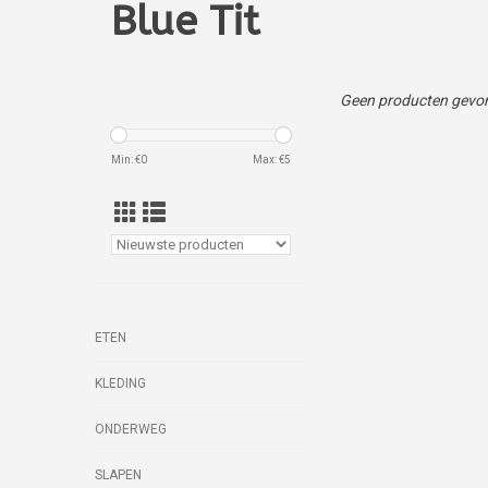
Blue Tit
Geen producten gevon
Min: €
0
Max: €
5
ETEN
KLEDING
ONDERWEG
SLAPEN