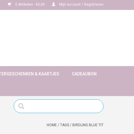
0 Artikelen - €0,00
Mijn account / Registreren
TERGESCHENKEN & KAARTJES
CADEAUBON
HOME
/
TAGS
/
BIRDLING BLUE TIT