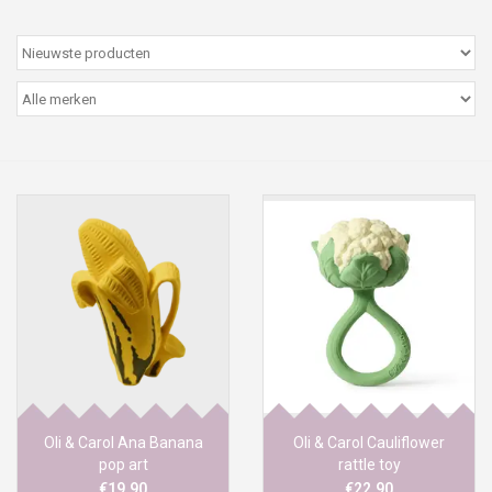
Peter/metergeschenken &
kaartjes
Cadeaubon
Naar school
Sales
Merken
Oli & Carol Ana Banana
Oli & Carol Cauliflower
pop art
rattle toy
€19,90
€22,90