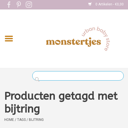
0 Artikelen - €0,00
Home
Eten
Kleding
Onderweg
Slapen
Spelen
Producten getagd met
Verzorging
bijtring
Boekjes
HOME
/
TAGS
/
BIJTRING