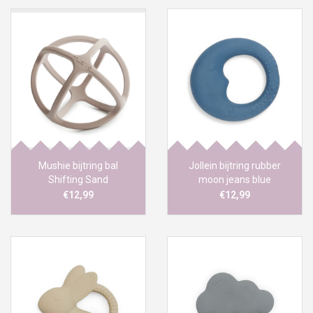
Mushie bijtring bal
Jollein bijtring rubber
Shifting Sand
moon jeans blue
€12,99
€12,99