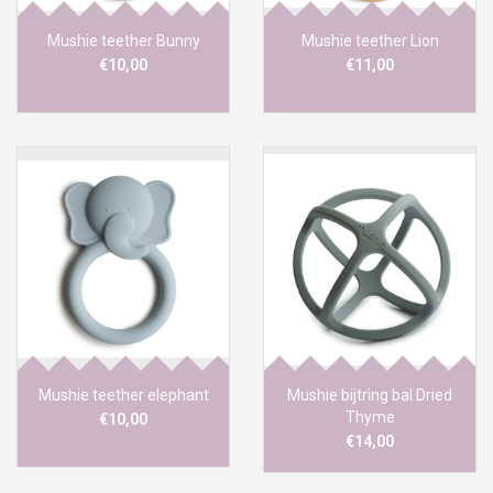
Mushie teether Bunny
Mushie teether Lion
€10,00
€11,00
Mushie teether elephant
Mushie bijtring bal Dried
Thyme
€10,00
€14,00