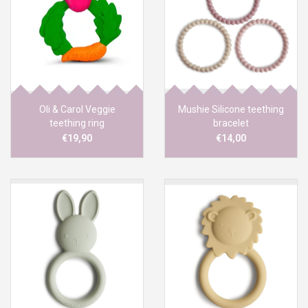
Oli & Carol Veggie
Mushie Silicone teething
teething ring
bracelet
Linen/Peony/Pale pink
€19,90
€14,00