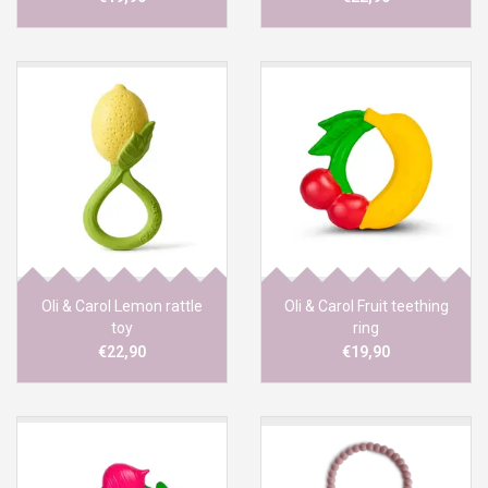
Oli & Carol Lemon rattle
Oli & Carol Fruit teething
toy
ring
€22,90
€19,90