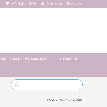
0 Artikelen - €0,00
Mijn account / Registreren
TERGESCHENKEN & KAARTJES
CADEAUBON
HOME
/
TAGS
/
BELGISCHE