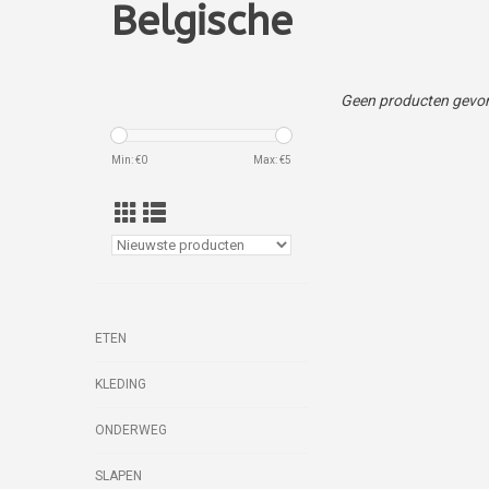
Belgische
Geen producten gevon
Min: €
0
Max: €
5
ETEN
KLEDING
ONDERWEG
SLAPEN