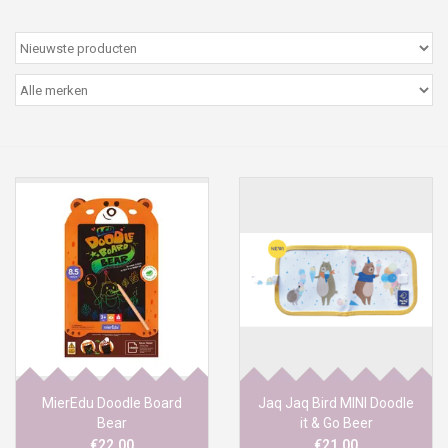
Peter/metergeschenken &
kaartjes
Cadeaubon
Naar school
Sales
Merken
MierEdu Doodle Board
Jaq Jaq Bird MINI Doodle
Bear
it & Go Beer
€22,00
€21,00