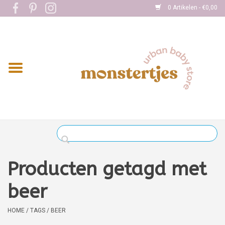
0 Artikelen - €0,00
Home
Eten
Kleding
Onderweg
Slapen
Spelen
Producten getagd met
Verzorging
beer
Boekjes
HOME
/
TAGS
/
BEER