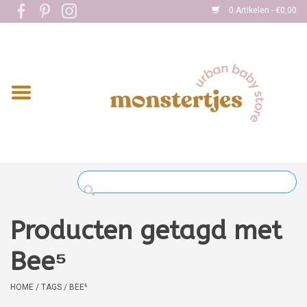
0 Artikelen - €0,00
Home
Eten
Kleding
Onderweg
Slapen
Spelen
Producten getagd met
Verzorging
Bee⁵
Boekjes
HOME
/
TAGS
/
BEE⁵