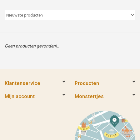
Peter/metergeschenken &
kaartjes
Cadeaubon
Geen producten gevonden!...
Naar school
Sales
Klantenservice
Producten
Merken
Mijn account
Monstertjes