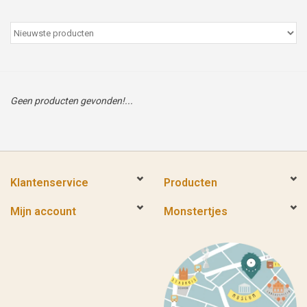
Peter/metergeschenken &
kaartjes
Cadeaubon
Geen producten gevonden!...
Naar school
Sales
Klantenservice
Producten
Merken
Mijn account
Monstertjes