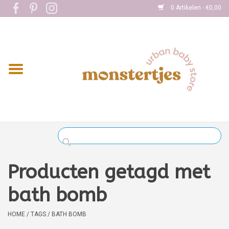
0 Artikelen - €0,00
Home
Eten
Kleding
Onderweg
Slapen
Spelen
Producten getagd met
Verzorging
bath bomb
Boekjes
HOME
/
TAGS
/
BATH BOMB