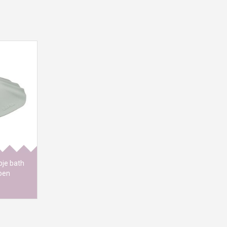
tworpen om
 te maken
e baby te
essoire is
e het haar
uitspoelen
 te maken
mpoo in de
kzij
je bath
roen