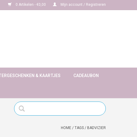
0 Artikelen - €0,00
Mijn account / Registreren
TERGESCHENKEN & KAARTJES
CADEAUBON
HOME
/
TAGS
/
BADVIZIER