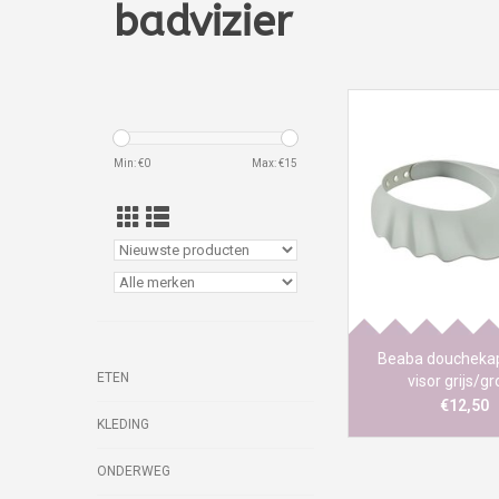
badvizier
Min: €
0
Max: €
15
Het badvizier is on
badtijd aangenamer
door de ogen van d
beschermen. Dit acc
ideaal voor ouders di
van hun kind willen 
zonder zich zorgen
dat er water of sha
ogen komt. Dan
Beaba douchekap
ETEN
visor grijs/g
€12,50
KLEDING
ONDERWEG