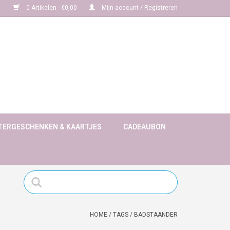
0 Artikelen - €0,00
Mijn account / Registreren
TERGESCHENKEN & KAARTJES
CADEAUBON
HOME
/
TAGS
/
BADSTAANDER