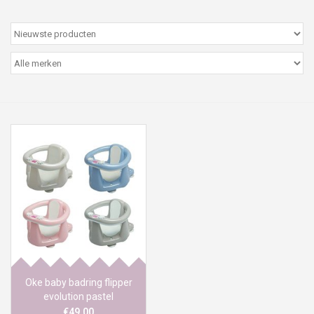
Peter/metergeschenken &
kaartjes
Cadeaubon
Naar school
Sales
Merken
Oke baby badring flipper
evolution pastel
€49,00