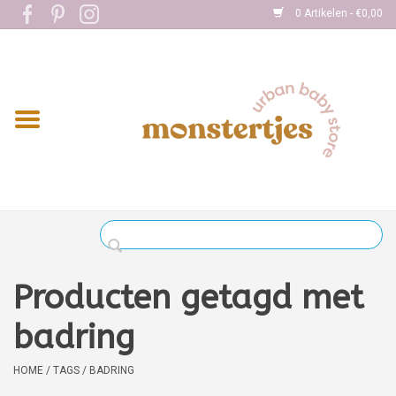
0 Artikelen - €0,00
Home
Eten
Kleding
Onderweg
Slapen
Spelen
Producten getagd met
Verzorging
badring
Boekjes
HOME
/
TAGS
/
BADRING