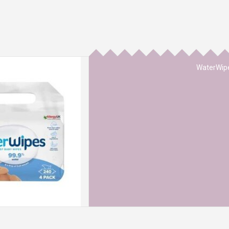
WaterWipe
abydoekje ter wereld.
 AAN WINKELWAGEN