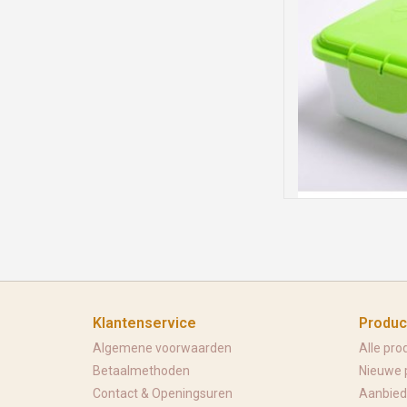
Jouw Cheeky Wipes k
Cheeky Wipes contai
over een waterdicht
langer vers te houde
klemdeksel kan mo
container
TOEVOEGEN
Klantenservice
Produc
Algemene voorwaarden
Alle pro
Betaalmethoden
Nieuwe 
Contact & Openingsuren
Aanbied