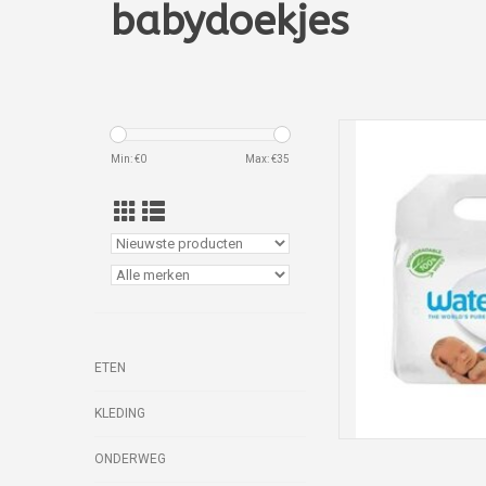
babydoekjes
Min: €
0
Max: €
35
Het puurste b
TOEVOEGEN
ETEN
KLEDING
ONDERWEG