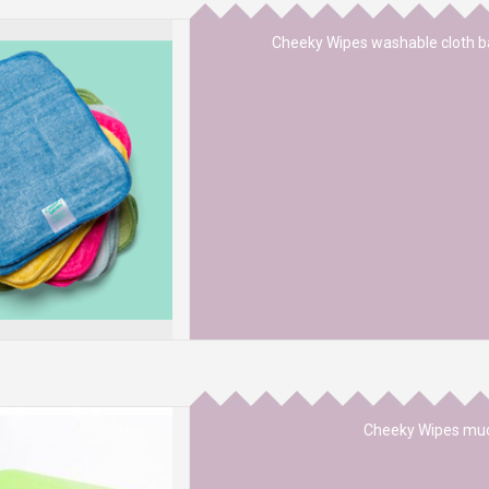
Cheeky Wipes washable cloth b
k van Cheeky Wipes is
e regenboogkleuren. 70% van
% katoenen badstof. Ze zijn
maar hebben toch voldoende
bruikt worden voor handen,
oep. Verder is het m
 AAN WINKELWAGEN
Cheeky Wipes muc