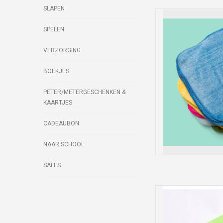
SLAPEN
SPELEN
De wasbare doe
VERZORGING
verkrijgbaar in mooi
bamboe viscose en 30
BOEKJES
zachter dan katoen 
grip. Ze kunnen ge
PETER/METERGESCHENKEN &
gezicht en p
KAARTJES
TOEVOEGEN
CADEAUBON
NAAR SCHOOL
SALES