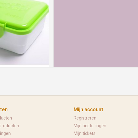
an je handig bewaren in de
ner! De container beschikt
e vezegeling om jouw wipes
n en is stapelbaar. Door het
rsen voorkomen worden. De
 heeft een afmet
 AAN WINKELWAGEN
ten
Mijn account
ducten
Registreren
producten
Mijn bestellingen
ingen
Mijn tickets