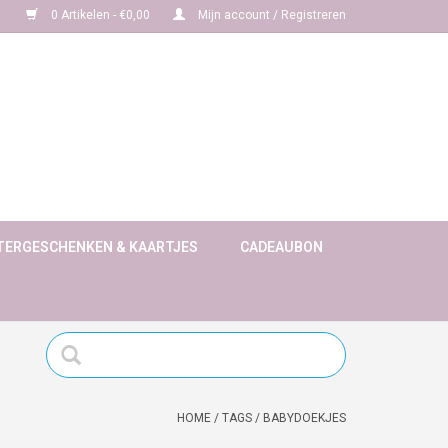
0 Artikelen - €0,00
Mijn account / Registreren
TERGESCHENKEN & KAARTJES
CADEAUBON
HOME
/
TAGS
/
BABYDOEKJES