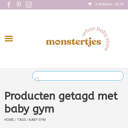
0 Artikelen - €0,00
Home
Eten
Kleding
Onderweg
Slapen
Spelen
Producten getagd met
Verzorging
baby gym
Boekjes
HOME
/
TAGS
/
BABY GYM