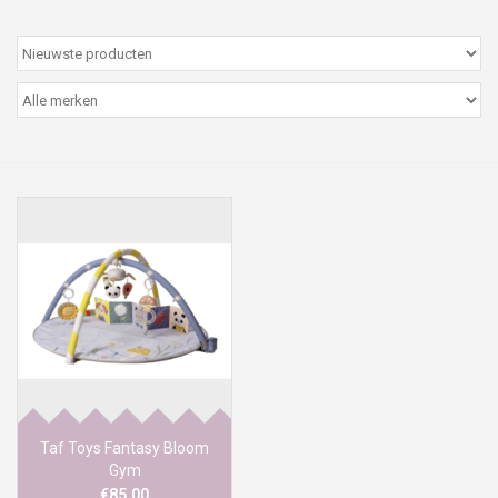
Peter/metergeschenken &
kaartjes
Cadeaubon
Naar school
Sales
Merken
Taf Toys Fantasy Bloom
Gym
€85,00