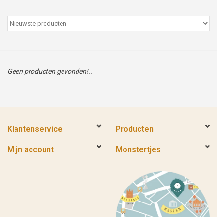
Peter/metergeschenken &
kaartjes
Cadeaubon
Geen producten gevonden!...
Naar school
Sales
Klantenservice
Producten
Merken
Mijn account
Monstertjes