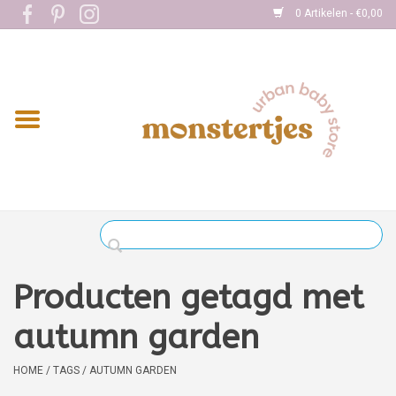
0 Artikelen - €0,00
Home
Eten
Kleding
Onderweg
Slapen
Spelen
Producten getagd met
Verzorging
autumn garden
Boekjes
HOME
/
TAGS
/
AUTUMN GARDEN