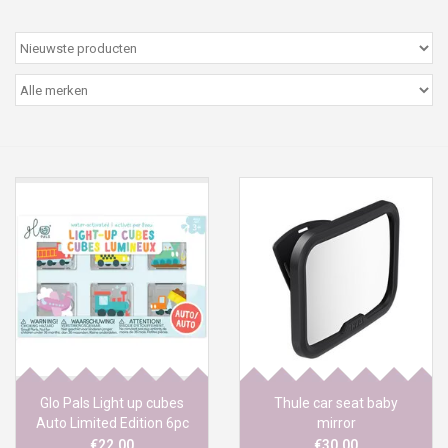
Peter/metergeschenken &
kaartjes
Cadeaubon
Naar school
Sales
Merken
Glo Pals Light up cubes
Thule car seat baby
Auto Limited Edition 6pc
mirror
€22,00
€30,00