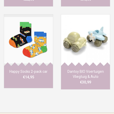
Happy Socks 2-pack car
Dantoy BIO Voertuigen
Vliegtuig & Auto
€14,95
€30,99