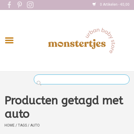
0 Artikelen - €0,00
Home
Eten
Kleding
Onderweg
Slapen
Spelen
Producten getagd met
Verzorging
auto
Boekjes
HOME
/
TAGS
/
AUTO