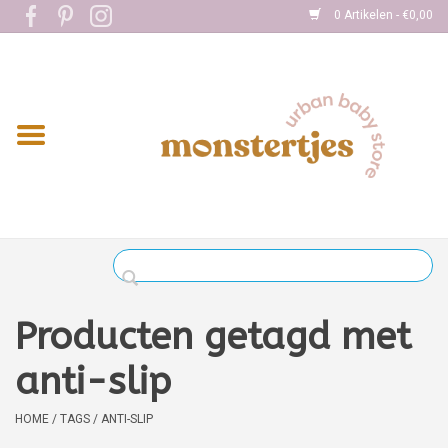
0 Artikelen - €0,00
Home
Eten
Kleding
Onderweg
Slapen
Spelen
Producten getagd met
Verzorging
anti-slip
Boekjes
HOME
/
TAGS
/
ANTI-SLIP