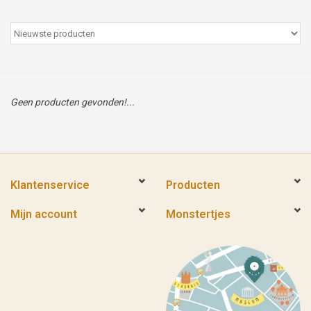
Peter/metergeschenken &
kaartjes
Cadeaubon
Geen producten gevonden!...
Naar school
Sales
Klantenservice
Producten
Merken
Mijn account
Monstertjes