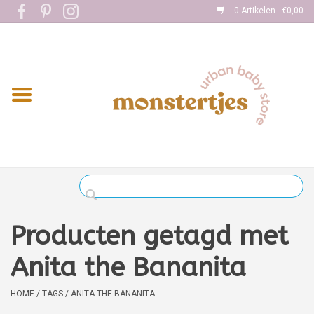
0 Artikelen - €0,00
Home
Eten
Kleding
Onderweg
Slapen
Spelen
Producten getagd met
Verzorging
Anita the Bananita
Boekjes
HOME
/
TAGS
/
ANITA THE BANANITA