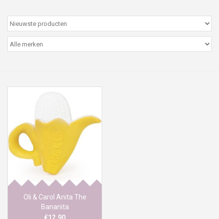
Peter/metergeschenken &
kaartjes
Cadeaubon
Naar school
Sales
Merken
Oli & Carol Anita The
Bananita
€12,90