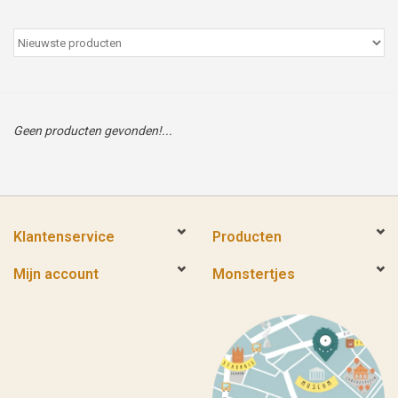
Peter/metergeschenken &
kaartjes
Cadeaubon
Geen producten gevonden!...
Naar school
Sales
Klantenservice
Producten
Merken
Mijn account
Monstertjes