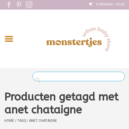
0 Artikelen - €0,00
Home
Eten
Kleding
Onderweg
Slapen
Spelen
Producten getagd met
Verzorging
anet chataigne
Boekjes
HOME
/
TAGS
/
ANET CHATAIGNE