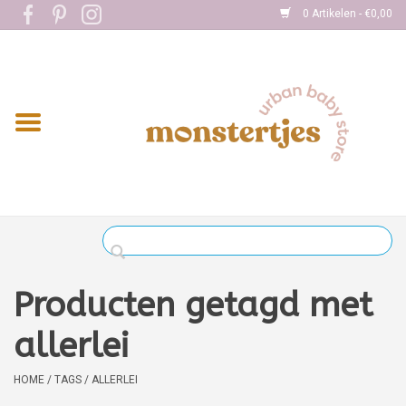
0 Artikelen - €0,00
Home
Eten
Kleding
Onderweg
Slapen
Spelen
Producten getagd met
Verzorging
allerlei
Boekjes
HOME
/
TAGS
/
ALLERLEI