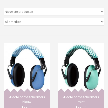
Peter/metergeschenken &
kaartjes
Cadeaubon
Naar school
Sales
Merken
Alecto oorbeschermers
Alecto oorbeschermers
blauw
mint
€22,00
€22,00