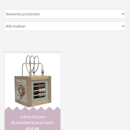
Peter/metergeschenken &
kaartjes
Cadeaubon
Naar school
Sales
Merken
Jollein Houten
Activiteitenkubus Farm
€34,99