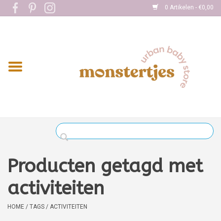
0 Artikelen - €0,00
Home
Eten
Kleding
Onderweg
Slapen
Spelen
Producten getagd met
Verzorging
activiteiten
Boekjes
HOME
/
TAGS
/
ACTIVITEITEN