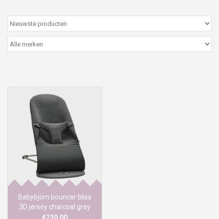
Peter/metergeschenken &
kaartjes
Cadeaubon
Naar school
Sales
Merken
Babybjörn bouncer bliss
3D jersey charcoal grey
€230,00