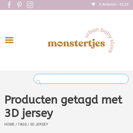
0 Artikelen - €0,00
Home
Eten
Kleding
Onderweg
Slapen
Spelen
Producten getagd met
Verzorging
3D jersey
Boekjes
HOME
/
TAGS
/
3D JERSEY