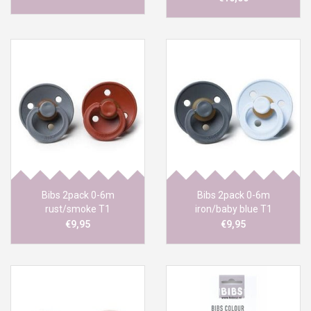
Bibs 2pack 0-6m
Bibs 2pack 0-6m
rust/smoke T1
iron/baby blue T1
€9,95
€9,95