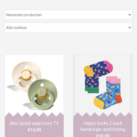
Peter/metergeschenken &
kaartjes
Cadeaubon
Naar school
Sales
Merken
Bibs 2pack sage/ivory T3
Happy Socks 2-pack
Hamburger and Hotdog
€14,99
€10,00