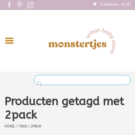
0 Artikelen - €0,00
Home
Eten
Kleding
Onderweg
Slapen
Spelen
Producten getagd met
Verzorging
2pack
Boekjes
HOME
/
TAGS
/
2PACK