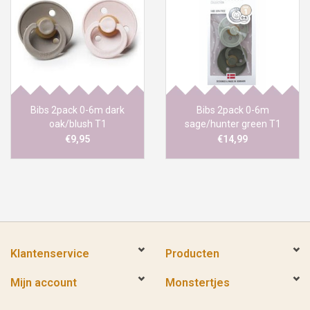
Bibs 2pack 0-6m dark
Bibs 2pack 0-6m
oak/blush T1
sage/hunter green T1
€9,95
€14,99
Klantenservice
Producten
Mijn account
Monstertjes