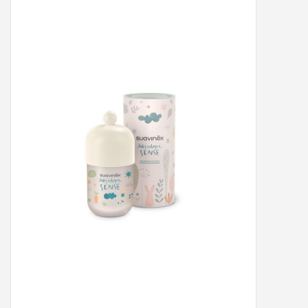
Peter/metergeschenken &
kaartjes
Cadeaubon
Naar school
Sales
Merken