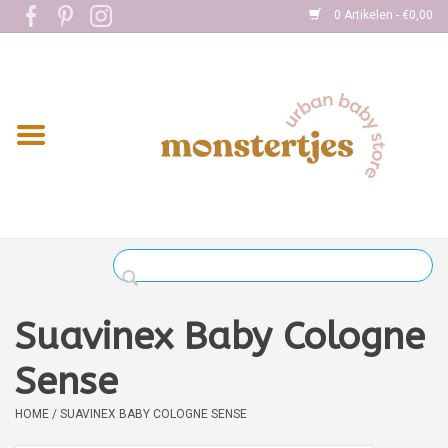
0 Artikelen - €0,00
Home
Eten
Kleding
Onderweg
Slapen
Spelen
Suavinex Baby Cologne
Verzorging
Sense
HOME
/
SUAVINEX BABY COLOGNE SENSE
Boekjes