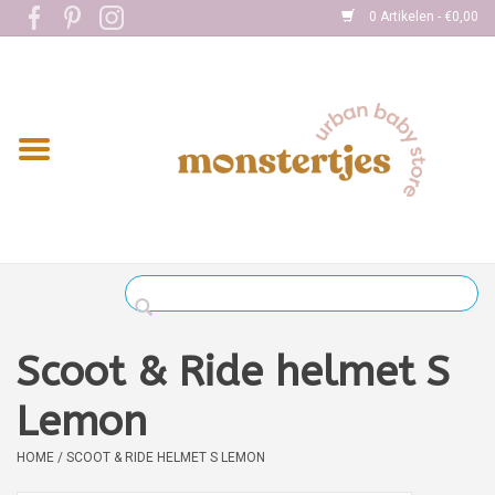
0 Artikelen - €0,00
Home
Eten
Kleding
Onderweg
Slapen
Spelen
Scoot & Ride helmet S
Verzorging
Lemon
HOME
/
SCOOT & RIDE HELMET S LEMON
Boekjes