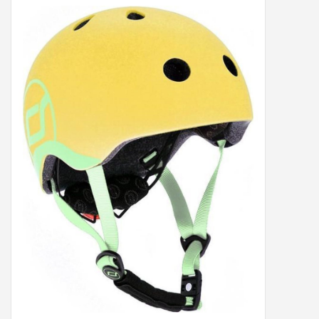
Peter/metergeschenken &
kaartjes
Cadeaubon
Naar school
Sales
Merken