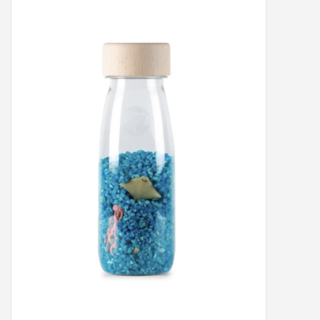
Peter/metergeschenken &
kaartjes
Cadeaubon
Naar school
Sales
Merken