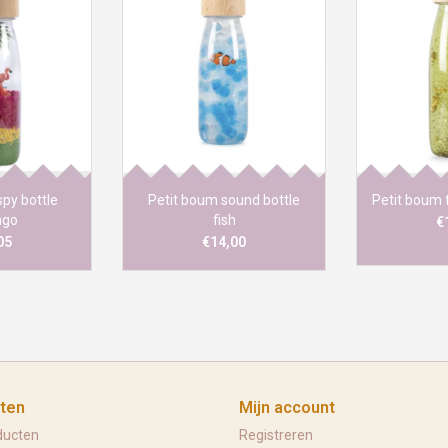
uister naar de
Kijk, zwaai en luister naar de
Met deze sen
Stimuleer de
bottle fish! Stimuleer de
van Petit Bo
w kleintje met
zintuigen van jouw kleintje met
op het kleu
eurrijke wereld
deze klank- en kleurrijke wereld
natuur, ont
k. De flessen
binnen handbereik. De flessen
kleuren, ver
fgesloten met
zijn volledig afgesloten met
over het lich
op en zijn
een dubbele dop en zijn
hun concentra
baar.
onbreekbaar.
moment va
py bottle
Petit boum sound bottle
Petit boum f
ngo
fish
€
05
€14,00
ten
Mijn account
ducten
Registreren