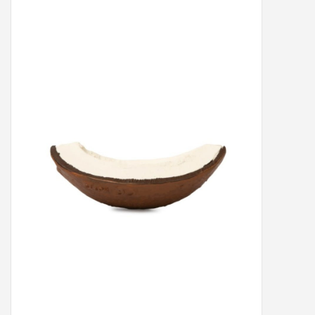
Peter/metergeschenken &
kaartjes
Cadeaubon
Naar school
Sales
Merken