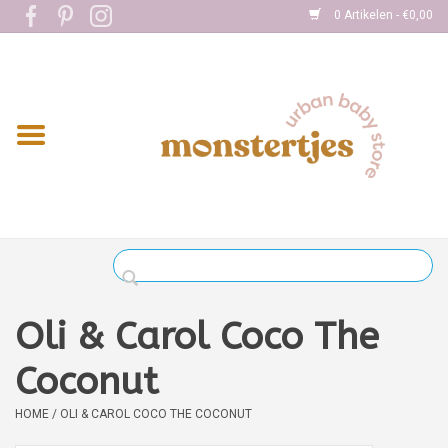
0 Artikelen - €0,00
Home
Eten
Kleding
Onderweg
Slapen
Spelen
Oli & Carol Coco The
Verzorging
Coconut
HOME
/
OLI & CAROL COCO THE COCONUT
Boekjes