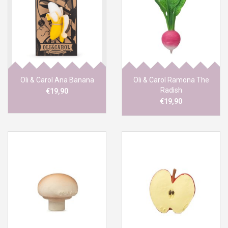
Oli & Carol Ana Banana
Oli & Carol Ramona The
Radish
€19,90
€19,90