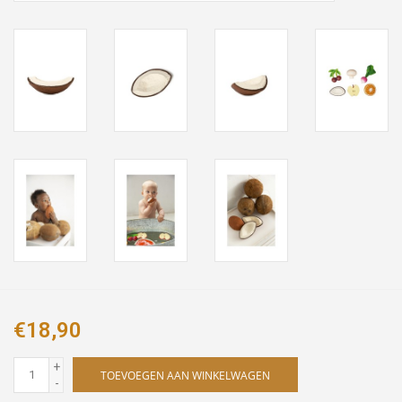
€18,90
+
TOEVOEGEN AAN WINKELWAGEN
-