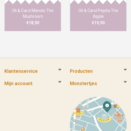
Oli & Carol Manolo The
Oli & Carol Pepita The
Mushroom
Apple
€18,90
€19,90
Klantenservice
Producten
Mijn account
Monstertjes