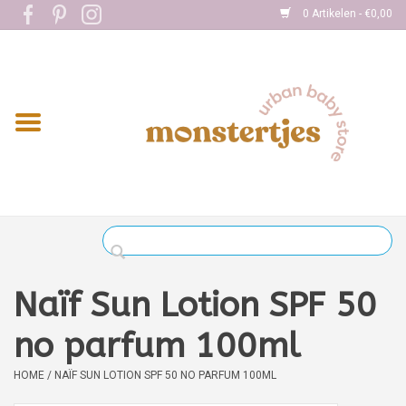
0 Artikelen - €0,00
Home
Eten
Kleding
Onderweg
Slapen
Spelen
Naïf Sun Lotion SPF 50
Verzorging
no parfum 100ml
HOME
/
NAÏF SUN LOTION SPF 50 NO PARFUM 100ML
Boekjes