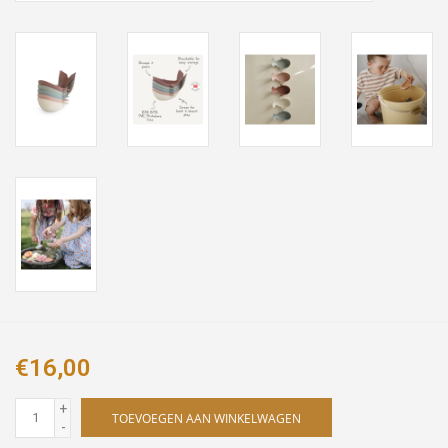
€16,00
+
TOEVOEGEN AAN WINKELWAGEN
-