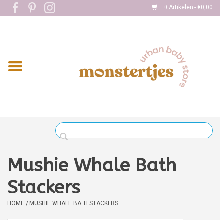
0 Artikelen - €0,00
Home
Eten
Kleding
Onderweg
Slapen
Spelen
Mushie Whale Bath
Verzorging
Stackers
HOME
/
MUSHIE WHALE BATH STACKERS
Boekjes