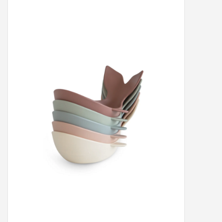
Peter/metergeschenken &
kaartjes
Cadeaubon
Naar school
Sales
Merken