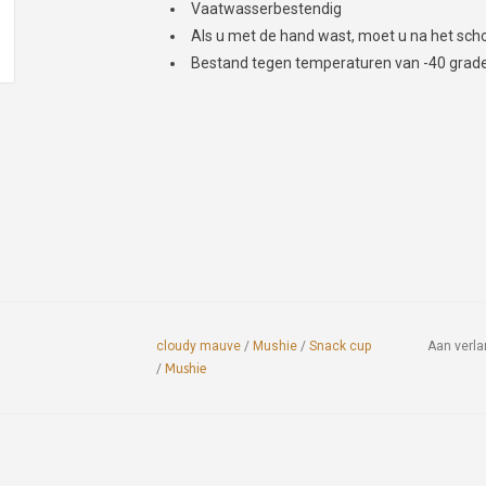
Vaatwasserbestendig
Als u met de hand wast, moet u na het s
Bestand tegen temperaturen van -40 grade
cloudy mauve
/
Mushie
/
Snack cup
Aan verla
/
Mushie