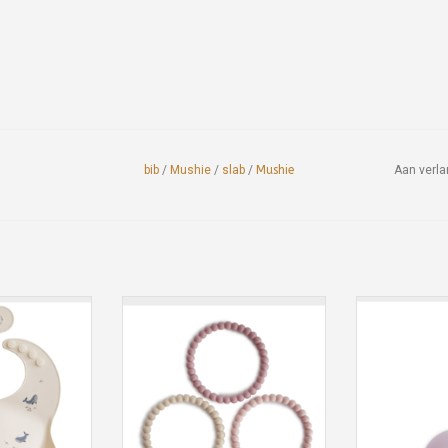
bib
/
Mushie
/
slab
/
Mushie
Aan verla
e proper en
Help het geïrriteerde tandvlees
Met een stevi
dens het eten
van uw baby te kalmeren met
voor maximaa
one bibs van
deze armbandbijtringen van
kan deze
b heeft een
Mushie.
gemakkelijk a