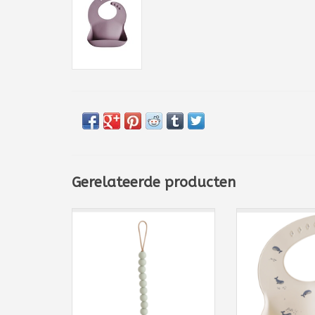
Gerelateerde producten
De favoriet van ouders en
Hou je kleintj
baby's die het tutje altijd binnen
comfortabel tij
handbereik houdt! Deze
met deze silic
speenkoorden van Mushie zijn
Mushie. De sla