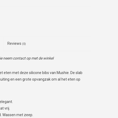
Reviews
(0)
tie neem contact op met de winkel
het eten met deze silicone bibs van Mushie. De slab
luiting en een grote opvangzak om
al het eten op
elegant.
t vrij.
nd. Wassen met zeep.