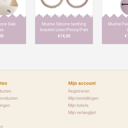
twerp met
kinderw
iting en een
vast
k om al het
 vangen.
cone Slab
Mushie Silicone teething
Mushie Pac
es
bracelet Linen/Peony/Pale
pink
00
€14,00
€
ten
Mijn account
ducten
Registreren
producten
Mijn bestellingen
ingen
Mijn tickets
Mijn verlanglijst
ed