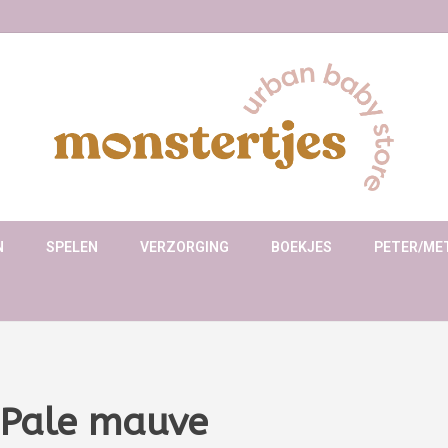
N
SPELEN
VERZORGING
BOEKJES
PETER/ME
b Pale mauve