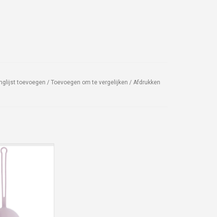
nglijst toevoegen
/
Toevoegen om te vergelijken
/
Afdrukken
ge riem en ruimte
l drie fopspenen,
 speenhouder
an een luiertas of