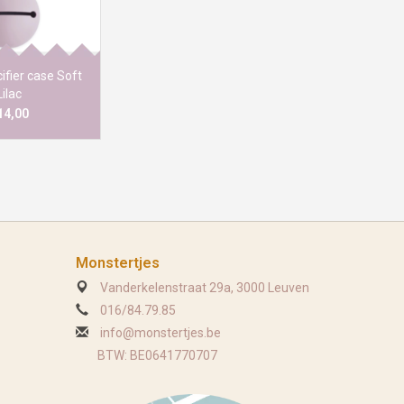
agen worden
gemaakt.
ifier case Soft
Lilac
14,00
Monstertjes
Vanderkelenstraat 29a, 3000 Leuven
016/84.79.85
info@monstertjes.be
BTW: BE0641770707