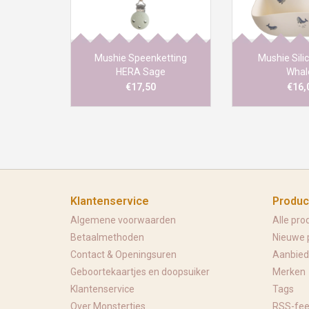
handgemaakt door mamas in
afgerond on
de VS.
makkelijke slu
grote opvangza
eten op te
Mushie Speenketting
Mushie Sili
HERA Sage
Whal
€17,50
€16,
Klantenservice
Produc
Algemene voorwaarden
Alle pro
Betaalmethoden
Nieuwe 
Contact & Openingsuren
Aanbied
Geboortekaartjes en doopsuiker
Merken
Klantenservice
Tags
Over Monstertjes
RSS-fe