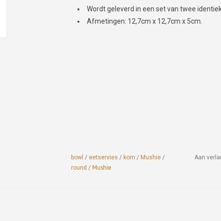
Wordt geleverd in een set van twee identie
Afmetingen: 12,7cm x 12,7cm x 5cm.
bowl
/
eetservies
/
kom
/
Mushie
/
Aan verla
round
/
Mushie