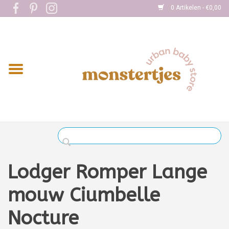
0 Artikelen - €0,00
Home
Eten
Kleding
Onderweg
Slapen
Spelen
Lodger Romper Lange
Verzorging
mouw Ciumbelle
Nocture
Boekjes