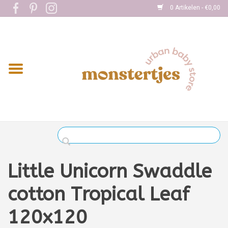
0 Artikelen - €0,00
Home
Eten
Kleding
Onderweg
Slapen
Spelen
Little Unicorn Swaddle
Verzorging
cotton Tropical Leaf
120x120
Boekjes