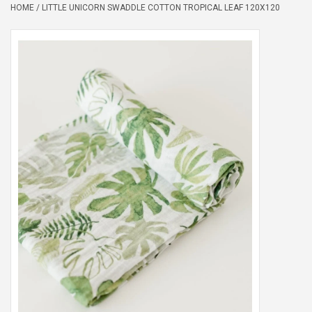
HOME
/
LITTLE UNICORN SWADDLE COTTON TROPICAL LEAF 120X120
Peter/metergeschenken &
kaartjes
Cadeaubon
Naar school
Sales
Merken