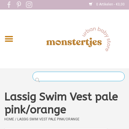
0 Artikelen - €0,00
Home
Eten
Kleding
Onderweg
Slapen
Spelen
Lassig Swim Vest pale
Verzorging
pink/orange
HOME
/
LASSIG SWIM VEST PALE PINK/ORANGE
Boekjes