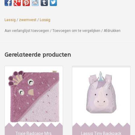
Lassig
/
zwemvest
/
Lassig
Aan verlanglijst toevoegen
/
Toevoegen om te vergelijken
/
Afdrukken
Gerelateerde producten
Trixie Badcape Mrs.
Lassig Tiny Backpack