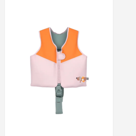
Peter/metergeschenken &
kaartjes
Cadeaubon
Naar school
Sales
Merken