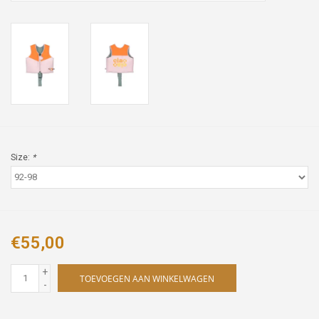
Size:
*
€55,00
+
TOEVOEGEN AAN WINKELWAGEN
-