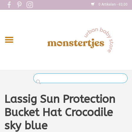
0 Artikelen - €0,00
Home
Eten
Kleding
Onderweg
Slapen
Spelen
Lassig Sun Protection
Verzorging
Bucket Hat Crocodile
sky blue
Boekjes