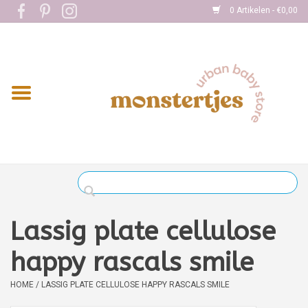
0 Artikelen - €0,00
Home
Eten
Kleding
Onderweg
Slapen
Spelen
Lassig plate cellulose
Verzorging
happy rascals smile
HOME
/
LASSIG PLATE CELLULOSE HAPPY RASCALS SMILE
Boekjes