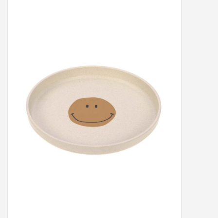
Peter/metergeschenken &
kaartjes
Cadeaubon
Naar school
Sales
Merken