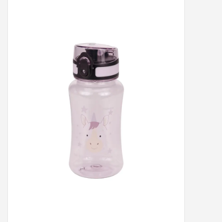
Peter/metergeschenken &
kaartjes
Cadeaubon
Naar school
Sales
Merken