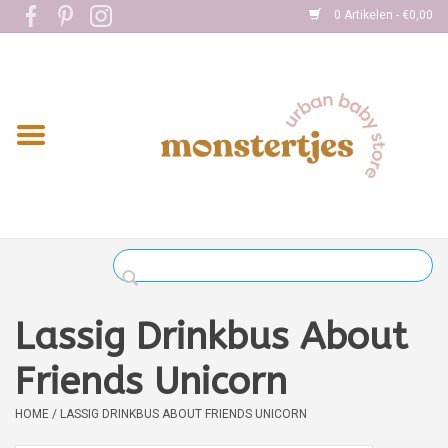
0 Artikelen - €0,00
Home
Eten
Kleding
Onderweg
Slapen
Spelen
Lassig Drinkbus About
Verzorging
Friends Unicorn
HOME
/
LASSIG DRINKBUS ABOUT FRIENDS UNICORN
Boekjes